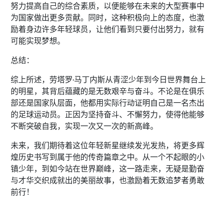
努力提高自己的综合素质，以便能够在未来的大型赛事中
为国家做出更多贡献。同时，这种积极向上的态度，也激
励着身边许多年轻球员，让他们看到只要付出努力，就有
可能实现梦想。
总结：
综上所述，劳塔罗·马丁内斯从青涩少年到今日世界舞台上
的明星，其背后蕴藏的是无数艰辛与奋斗。不论是在俱乐
部还是国家队层面，他都用实际行动证明自己是一名杰出
的足球运动员。正因为坚持奋斗、不懈努力，使得他能够
不断突破自我，实现一次又一次的新高峰。
未来，我们期待着这位年轻新星继续发光发热，将更多辉
煌历史书写到属于他的传奇篇章之中。从一个不起眼的小
镇少年，到如今站在世界巅峰，这一路走来，无疑是勤奋
与才华交织成就出的美丽故事，也激励着无数追梦者勇敢
前行！