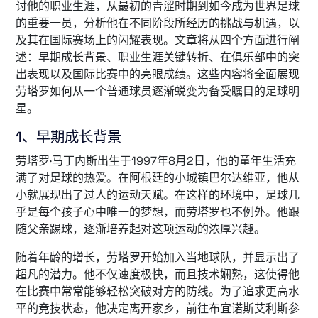
讨他的职业生涯，从最初的青涩时期到如今成为世界足球
的重要一员，分析他在不同阶段所经历的挑战与机遇，以
及其在国际赛场上的闪耀表现。文章将从四个方面进行阐
述：早期成长背景、职业生涯关键转折、在俱乐部中的突
出表现以及国际比赛中的亮眼成绩。这些内容将全面展现
劳塔罗如何从一个普通球员逐渐蜕变为备受瞩目的足球明
星。
1、早期成长背景
劳塔罗·马丁内斯出生于1997年8月2日，他的童年生活充
满了对足球的热爱。在阿根廷的小城镇巴尔达维亚，他从
小就展现出了过人的运动天赋。在这样的环境中，足球几
乎是每个孩子心中唯一的梦想，而劳塔罗也不例外。他跟
随父亲踢球，逐渐培养起对这项运动的浓厚兴趣。
随着年龄的增长，劳塔罗开始加入当地球队，并显示出了
超凡的潜力。他不仅速度极快，而且技术娴熟，这使得他
在比赛中常常能够轻松突破对方的防线。为了追求更高水
平的竞技状态，他决定离开家乡，前往布宜诺斯艾利斯参