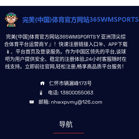
完美(中国)体育官方网站365WMSPORTS🏅亚洲顶尖综
合体育平台运营商🏅』！快速注册链接入口🎯、APP下载
📱、平台首页及登录服务。作为中国区领先的平台,谈球
吧为用户提供安全、稳定的注册体验,24小时客服随时在
线支持。立即前往官网,轻松注册,畅享高品质平台服务！
仁怀市辆漏峰173号
电话: 13800055063
邮箱: nhwxpvmy@126.com
导航