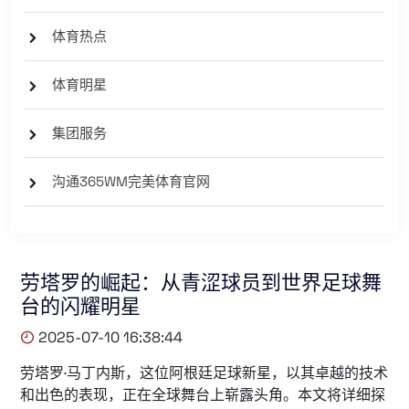
体育热点
体育明星
集团服务
沟通365WM完美体育官网
劳塔罗的崛起：从青涩球员到世界足球舞
台的闪耀明星
2025-07-10 16:38:44
劳塔罗·马丁内斯，这位阿根廷足球新星，以其卓越的技术
和出色的表现，正在全球舞台上崭露头角。本文将详细探