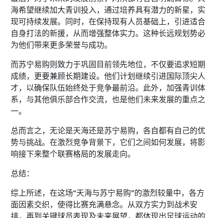
海希望继续加大青训投入，通过培养具有潜力的新星，实
现可持续发展。同时，在保持现有人员基础上，引进适合
自身打法的新援，从而增强整体实力。这种长远规划势必
为他们带来更多荣誉与成功。
而苏宁易购则致力于巩固目前领先地位，不仅要追求短期
成绩，更要兼顾长期建设。他们计划继续引进国际顶尖人
才，以确保队伍始终处于竞争最前沿。此外，加强青训体
系，与其他俱乐部合作交流，也是他们未来发展的重点之
一。
总而言之，无论是天海还是苏宁易购，各自都有自己的优
势与挑战。在激烈竞争背景下，它们之间如何发展，将影
响接下来整个联赛格局的发展走向。
总结：
综上所述，在这场“天海与苏宁易购”的激烈较量中，各方
面因素交织，使得比赛充满悬念。从双方实力到战术安
排，再到关键球员表现及未来展望，都体现出足球运动的