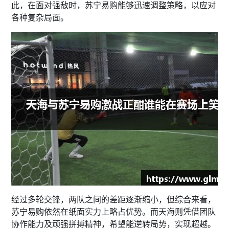
此，在面对强敌时，苏宁易购能够迅速调整策略，以应对
各种复杂局面。
经过多轮交锋，两队之间的差距逐渐缩小，但综合来看，
苏宁易购依然在纸面实力上略占优势。而天海则凭借团队
协作能力及顽强拼搏精神，希望能逆转局势，实现超越。