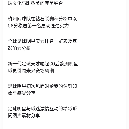
球文化与雕塑美的完美结合
杭州网球队在钻石联赛积分榜中以
96分稳居第一名展现强劲实力
全球足球明星实力排名一览表及其
影响力分析
新一代足球天才崛起00后欧洲明星
球员引领未来赛场风潮
足球明星初次见面时给我的深刻印
象与感受分享
足球明星与球迷激情互动的精彩瞬
间图片素材分享