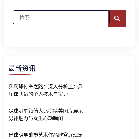
最新资讯
乒乓球传奇之路：深入分析上海乒
乓球队员的个人技术与实力
足球明星颜值大比拼精美图片展示
男神魅力与女生心动瞬间
足球明星雕塑艺术作品欣赏展现足