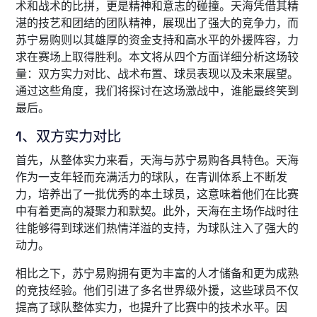
术和战术的比拼，更是精神和意志的碰撞。天海凭借其精
湛的技艺和团结的团队精神，展现出了强大的竞争力，而
苏宁易购则以其雄厚的资金支持和高水平的外援阵容，力
求在赛场上取得胜利。本文将从四个方面详细分析这场较
量：双方实力对比、战术布置、球员表现以及未来展望。
通过这些角度，我们将探讨在这场激战中，谁能最终笑到
最后。
1、双方实力对比
首先，从整体实力来看，天海与苏宁易购各具特色。天海
作为一支年轻而充满活力的球队，在青训体系上不断发
力，培养出了一批优秀的本土球员，这意味着他们在比赛
中有着更高的凝聚力和默契。此外，天海在主场作战时往
往能够得到球迷们热情洋溢的支持，为球队注入了强大的
动力。
相比之下，苏宁易购拥有更为丰富的人才储备和更为成熟
的竞技经验。他们引进了多名世界级外援，这些球员不仅
提高了球队整体实力，也提升了比赛中的技术水平。因