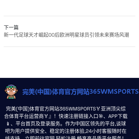
下一篇
新一代足球天才崛起00后欧洲明星球员引领未来赛场风潮
完美(中国)体育官方网站365WMSPORTS🏅亚洲顶尖综
合体育平台运营商🏅』！快速注册链接入口🎯、APP下载
📱、平台首页及登录服务。作为中国区领先的平台,谈球
吧为用户提供安全、稳定的注册体验,24小时客服随时在
线支持。立即前往官网,轻松注册,畅享高品质平台服务！