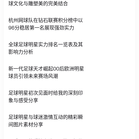
球文化与雕塑美的完美结合
杭州网球队在钻石联赛积分榜中以
96分稳居第一名展现强劲实力
全球足球明星实力排名一览表及其
影响力分析
新一代足球天才崛起00后欧洲明星
球员引领未来赛场风潮
足球明星初次见面时给我的深刻印
象与感受分享
足球明星与球迷激情互动的精彩瞬
间图片素材分享