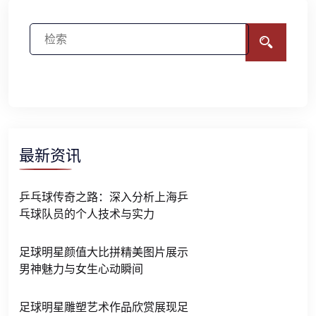
最新资讯
乒乓球传奇之路：深入分析上海乒
乓球队员的个人技术与实力
足球明星颜值大比拼精美图片展示
男神魅力与女生心动瞬间
足球明星雕塑艺术作品欣赏展现足