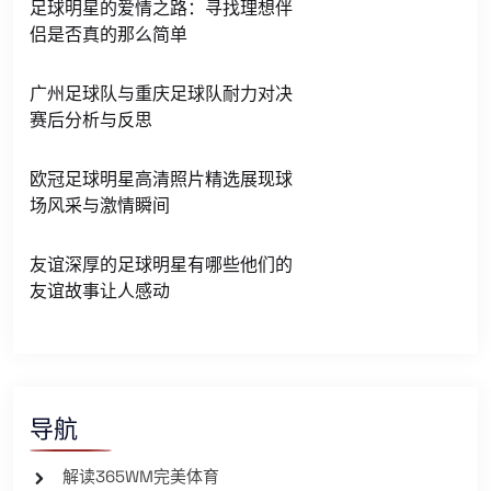
足球明星的爱情之路：寻找理想伴
侣是否真的那么简单
广州足球队与重庆足球队耐力对决
赛后分析与反思
欧冠足球明星高清照片精选展现球
场风采与激情瞬间
友谊深厚的足球明星有哪些他们的
友谊故事让人感动
导航
解读365WM完美体育