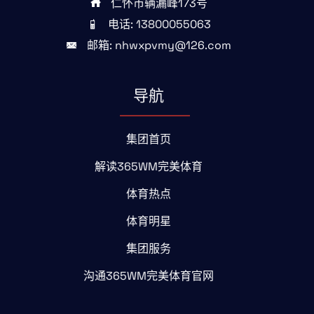
仁怀市辆漏峰173号
电话: 13800055063
邮箱: nhwxpvmy@126.com
导航
集团首页
解读365WM完美体育
体育热点
体育明星
集团服务
沟通365WM完美体育官网