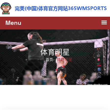
体育明星
体育明星
首页-