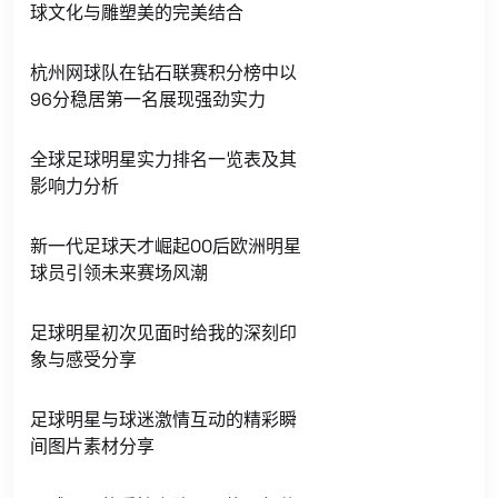
球文化与雕塑美的完美结合
杭州网球队在钻石联赛积分榜中以
96分稳居第一名展现强劲实力
全球足球明星实力排名一览表及其
影响力分析
新一代足球天才崛起00后欧洲明星
球员引领未来赛场风潮
足球明星初次见面时给我的深刻印
象与感受分享
足球明星与球迷激情互动的精彩瞬
间图片素材分享