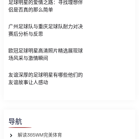
足球明星的爱情之路：寻找理想伴
侣是否真的那么简单
广州足球队与重庆足球队耐力对决
赛后分析与反思
欧冠足球明星高清照片精选展现球
场风采与激情瞬间
友谊深厚的足球明星有哪些他们的
友谊故事让人感动
导航
解读365WM完美体育