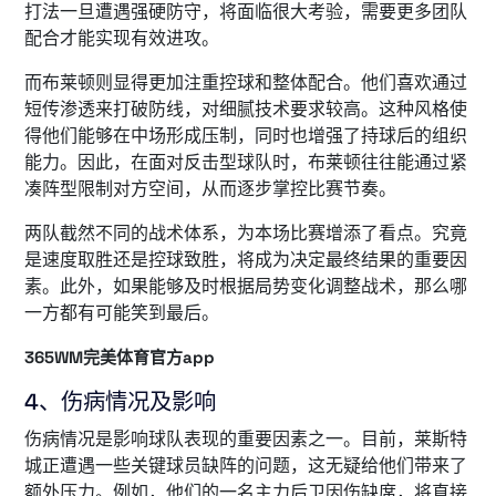
打法一旦遭遇强硬防守，将面临很大考验，需要更多团队
配合才能实现有效进攻。
而布莱顿则显得更加注重控球和整体配合。他们喜欢通过
短传渗透来打破防线，对细腻技术要求较高。这种风格使
得他们能够在中场形成压制，同时也增强了持球后的组织
能力。因此，在面对反击型球队时，布莱顿往往能通过紧
凑阵型限制对方空间，从而逐步掌控比赛节奏。
两队截然不同的战术体系，为本场比赛增添了看点。究竟
是速度取胜还是控球致胜，将成为决定最终结果的重要因
素。此外，如果能够及时根据局势变化调整战术，那么哪
一方都有可能笑到最后。
365WM完美体育官方app
4、伤病情况及影响
伤病情况是影响球队表现的重要因素之一。目前，莱斯特
城正遭遇一些关键球员缺阵的问题，这无疑给他们带来了
额外压力。例如，他们的一名主力后卫因伤缺席，将直接