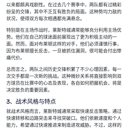
以来都颇具戏剧性。在过去几个赛季中，两队都有过精彩
纷呈的交锋，其中不乏互有胜负的局面。这种势均力敌的
状况，使得双方每次相遇都充满悬念。
特别是在主场作战时，莱斯特城通常能够充分利用主场优
势。他们在自己的球迷面前展现出了更为积极主动的一
面。然而，面对布莱顿这样的对手，他们必须谨慎行事，
因为布莱顿擅长反击，一旦被抓住漏洞，很可能会付出惨
痛代价。
总而言之，两队之间历史交锋积累了不少心理因素，每一
次交手都是一次新的挑战。这种微妙关系将直接影响到双
方球员在比赛中的心态及表现，各自如何把握机会，将是
决定胜负的重要因素。
3、战术风格与特点
就战术风格而言，莱斯特城通常采取快速反击策略，通过
快速转移和边路突击来寻找突破口。他们依赖速度和个人
能力，希望通过快速推进来制造进攻威胁。不过，这样的