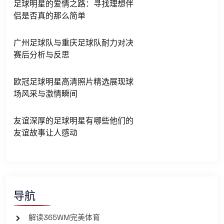
足球明星的爱情之路：寻找理想伴
侣是否真的那么简单
广州足球队与重庆足球队耐力对决
赛后分析与反思
欧冠足球明星高清照片精选展现球
场风采与激情瞬间
友谊深厚的足球明星有哪些他们的
友谊故事让人感动
导航
解读365WM完美体育