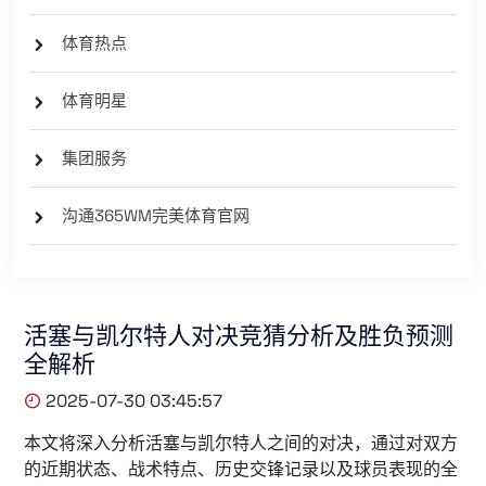
体育热点
体育明星
集团服务
沟通365WM完美体育官网
活塞与凯尔特人对决竞猜分析及胜负预测
全解析
2025-07-30 03:45:57
本文将深入分析活塞与凯尔特人之间的对决，通过对双方
的近期状态、战术特点、历史交锋记录以及球员表现的全