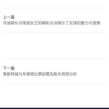
上一篇
邓迪联队与南部女王的精彩对决揭示了足球的魅力与激情
下一篇
莱斯特城与布莱顿比赛前瞻及胜负预测分析