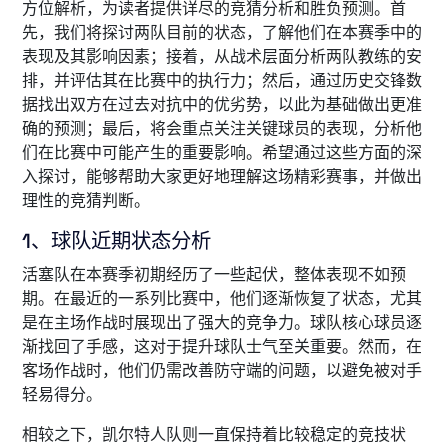
方位解析，为读者提供详尽的竞猜分析和胜负预测。首
先，我们将探讨两队目前的状态，了解他们在本赛季中的
表现及其影响因素；接着，从战术层面分析两队教练的安
排，并评估其在比赛中的执行力；然后，通过历史交锋数
据找出双方在过去对抗中的优劣势，以此为基础做出更准
确的预测；最后，将会重点关注关键球员的表现，分析他
们在比赛中可能产生的重要影响。希望通过这些方面的深
入探讨，能够帮助大家更好地理解这场精彩赛事，并做出
理性的竞猜判断。
1、球队近期状态分析
活塞队在本赛季初期经历了一些起伏，整体表现不如预
期。在最近的一系列比赛中，他们逐渐恢复了状态，尤其
是在主场作战时展现出了强大的竞争力。球队核心球员逐
渐找回了手感，这对于提升球队士气至关重要。然而，在
客场作战时，他们仍需改善防守端的问题，以避免被对手
轻易得分。
相较之下，凯尔特人队则一直保持着比较稳定的竞技状