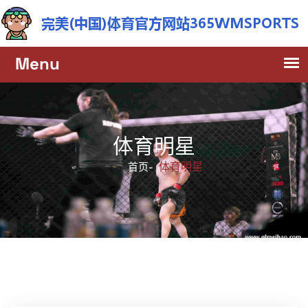
体育明星
体育明星
首页-