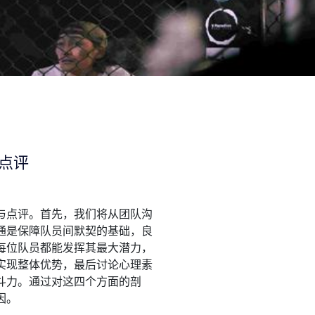
点评
与点评。首先，我们将从团队沟
通是保障队员间默契的基础，良
每位队员都能发挥其最大潜力，
实现整体优势，最后讨论心理素
斗力。通过对这四个方面的剖
因。