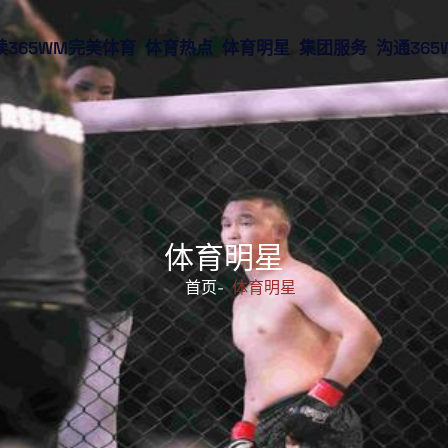
读365WM完美体育
体育热点
体育明星
集团服务
沟通36
体育明星
首页-
体育明星