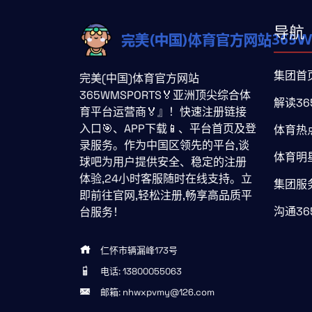
导航
集团首
完美(中国)体育官方网站
365WMSPORTS🏅亚洲顶尖综合体
解读3
育平台运营商🏅』！快速注册链接
入口🎯、APP下载📱、平台首页及登
体育热
录服务。作为中国区领先的平台,谈
体育明
球吧为用户提供安全、稳定的注册
体验,24小时客服随时在线支持。立
集团服
即前往官网,轻松注册,畅享高品质平
沟通3
台服务！
仁怀市辆漏峰173号
电话: 13800055063
邮箱: nhwxpvmy@126.com