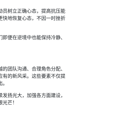
动员树立正确心态，提高抗压能
更快地恢复心态，不因一时挫折
们即便在逆境中也能保持冷静、
越的团队沟通、合理角色分配、
应有的新风采。这些要素不仅提
出。
续发扬光大，加强各方面建设，
眼光芒！