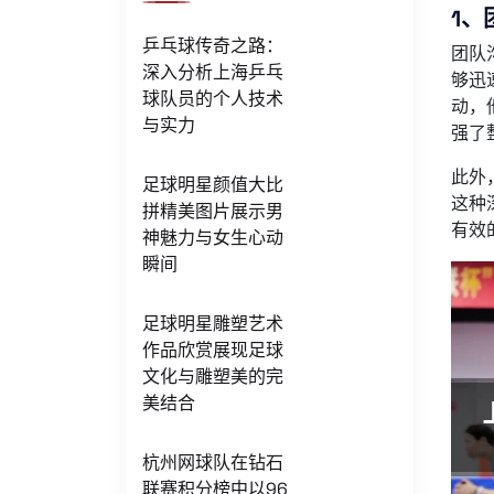
1、
乒乓球传奇之路：
团队
深入分析上海乒乓
够迅
球队员的个人技术
动，
与实力
强了
此外
足球明星颜值大比
这种
拼精美图片展示男
有效
神魅力与女生心动
瞬间
足球明星雕塑艺术
作品欣赏展现足球
文化与雕塑美的完
美结合
杭州网球队在钻石
联赛积分榜中以96