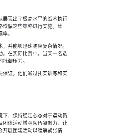
队展现出了极高水平的战术执行
格遵循这些策略进行实施。比
误率。
术，并能够迅速响应复杂情况。
动。在实际比赛中，当某一名选
同抵御压力。
要保证。他们通过扎实训练和实
境下，保持稳定心态对于运动员
及团体活动增强队伍凝聚力，让
会开展团建活动以缓解紧张情