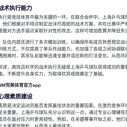
战术执行能力
执行是竞技体育中最为关键的一环。在联合会杯中，上海乒乓球
。他们根据对手特点制定出详尽周密的战术方案，并在比赛中严
根据对方选手弱点采取针对性的攻击，这样可增加胜算并降低失
，队伍内部还进行了多次模拟训练，以确保所有成员熟悉预定战
训练方式，不仅提高了单兵作战能力，也加强了各组之间协调联
遇困难时，其余队友能够迅速支援并适应新的打法变化，从而共
所述，高效且科学的战术执行无疑是上海乒乓球队获得成功的重
略，不断提升自身实力，为取得优异成绩奠定了基础。
5WM完美体育官方app
心理素质建设
素质是决定运动员能否发挥最佳状态的重要因素。在激烈竞争环
至关重要。上海乒乓球队充分认识到这一点，通过专业心理辅导
成员在面对压力时更具韧性。例如，在关键赛事开始之前，他们
让大家更加放松，从而进入最佳状态。