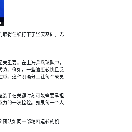
们取得佳绩打下了坚实基础。无
。
至关重要。在上海乒乓球队中，
优势。例如，一些速度较快且反
控球。这种明确分工让每个成员
位选手在关键时刻可能需要承担
能力的一次检验。如果每一个人
个团队如同一部精密运转的机