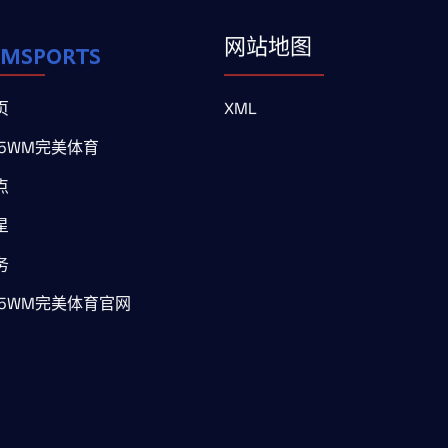
网站地图
页
XML
65WM完美体育
点
星
务
65WM完美体育官网