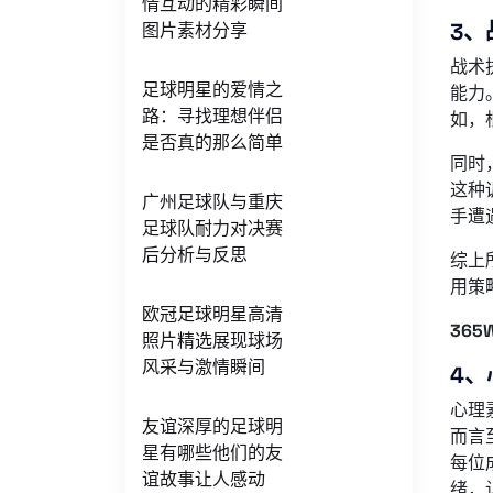
情互动的精彩瞬间
3、
图片素材分享
战术
足球明星的爱情之
能力
路：寻找理想伴侣
如，
是否真的那么简单
同时
这种
广州足球队与重庆
手遭
足球队耐力对决赛
后分析与反思
综上
用策
欧冠足球明星高清
36
照片精选展现球场
风采与激情瞬间
4、
心理
友谊深厚的足球明
而言
星有哪些他们的友
每位
谊故事让人感动
绪，