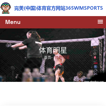
体育明星
体育明星
首页-