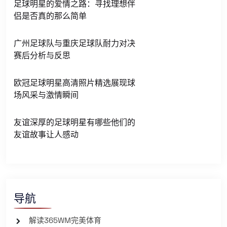
足球明星的爱情之路：寻找理想伴
侣是否真的那么简单
广州足球队与重庆足球队耐力对决
赛后分析与反思
欧冠足球明星高清照片精选展现球
场风采与激情瞬间
友谊深厚的足球明星有哪些他们的
友谊故事让人感动
导航
解读365WM完美体育