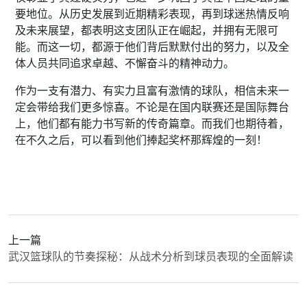
要地位。从历史发展到近期精彩表现，再到球迷热情反响
及未来展望，都表明这支团队正在崛起，并拥有无限可
能。而这一切，都源于他们背后默默付出的努力，以及全
体人员共同追求卓越、不懈奋斗的精神动力。
作为一支有潜力、有实力且富有激情的球队，相信未来一
定会带给我们更多惊喜。不论是在国内联赛还是国际舞台
上，他们都有能力书写新的传奇篇章。而我们也期待着，
在不久之后，可以看到他们捧起奖杯那辉煌的一刻！
上一篇
武汉篮球队的节奏探秘：从战术分析到球员表现的全面解读