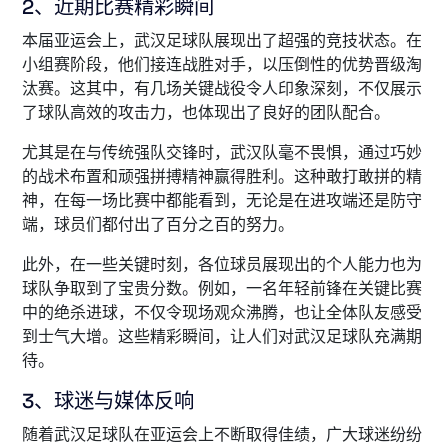
2、近期比赛精彩瞬间
本届亚运会上，武汉足球队展现出了超强的竞技状态。在
小组赛阶段，他们接连战胜对手，以压倒性的优势晋级淘
汰赛。这其中，有几场关键战役令人印象深刻，不仅展示
了球队高效的攻击力，也体现出了良好的团队配合。
尤其是在与传统强队交锋时，武汉队毫不畏惧，通过巧妙
的战术布置和顽强拼搏精神赢得胜利。这种敢打敢拼的精
神，在每一场比赛中都能看到，无论是在进攻端还是防守
端，球员们都付出了百分之百的努力。
此外，在一些关键时刻，各位球员展现出的个人能力也为
球队争取到了宝贵分数。例如，一名年轻前锋在关键比赛
中的绝杀进球，不仅令现场观众沸腾，也让全体队友感受
到士气大增。这些精彩瞬间，让人们对武汉足球队充满期
待。
3、球迷与媒体反响
随着武汉足球队在亚运会上不断取得佳绩，广大球迷纷纷