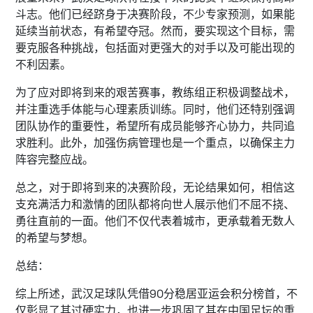
斗志。他们已经跻身于决赛阶段，不少专家预测，如果能
延续当前状态，有希望夺冠。然而，要实现这个目标，需
要克服各种挑战，包括面对更强大的对手以及可能出现的
不利因素。
为了应对即将到来的艰苦赛事，教练组正积极调整战术，
并注重选手体能与心理素质训练。同时，他们还特别强调
团队协作的重要性，希望所有成员能够齐心协力，共同追
求胜利。此外，加强伤病管理也是一个重点，以确保主力
阵容完整应战。
总之，对于即将到来的决赛阶段，无论结果如何，相信这
支充满活力和激情的团队都将向世人展示他们不屈不挠、
勇往直前的一面。他们不仅代表着城市，更承载着无数人
的希望与梦想。
总结：
综上所述，武汉足球队凭借90分稳居亚运会积分榜首，不
仅彰显了其过硬实力，也进一步巩固了其在中国足坛的重