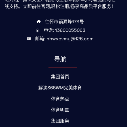
线支持。立即前往官网,轻松注册,畅享高品质平台服务！
仁怀市辆漏峰173号
电话: 13800055063
邮箱: nhwxpvmy@126.com
导航
集团首页
解读365WM完美体育
体育热点
体育明星
集团服务