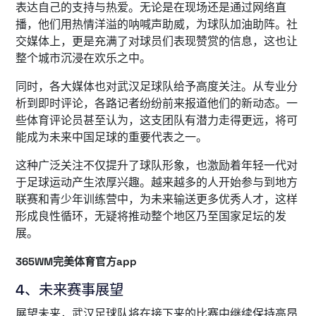
表达自己的支持与热爱。无论是在现场还是通过网络直
播，他们用热情洋溢的呐喊声助威，为球队加油助阵。社
交媒体上，更是充满了对球员们表现赞赏的信息，这也让
整个城市沉浸在欢乐之中。
同时，各大媒体也对武汉足球队给予高度关注。从专业分
析到即时评论，各路记者纷纷前来报道他们的新动态。一
些体育评论员甚至认为，这支团队有潜力走得更远，将可
能成为未来中国足球的重要代表之一。
这种广泛关注不仅提升了球队形象，也激励着年轻一代对
于足球运动产生浓厚兴趣。越来越多的人开始参与到地方
联赛和青少年训练营中，为未来输送更多优秀人才，这样
形成良性循环，无疑将推动整个地区乃至国家足坛的发
展。
365WM完美体育官方app
4、未来赛事展望
展望未来，武汉足球队将在接下来的比赛中继续保持高昂