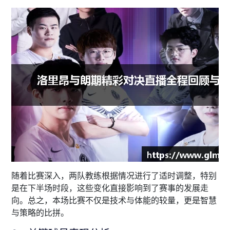
随着比赛深入，两队教练根据情况进行了适时调整，特别
是在下半场时段，这些变化直接影响到了赛事的发展走
向。总之，本场比赛不仅是技术与体能的较量，更是智慧
与策略的比拼。