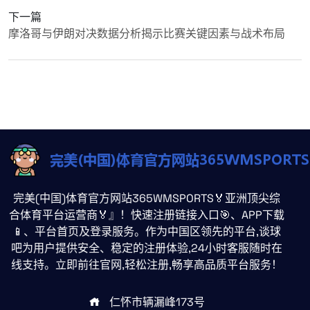
下一篇
摩洛哥与伊朗对决数据分析揭示比赛关键因素与战术布局
完美(中国)体育官方网站365WMSPORTS🏅亚洲顶尖综
合体育平台运营商🏅』！快速注册链接入口🎯、APP下载
📱、平台首页及登录服务。作为中国区领先的平台,谈球
吧为用户提供安全、稳定的注册体验,24小时客服随时在
线支持。立即前往官网,轻松注册,畅享高品质平台服务！
仁怀市辆漏峰173号