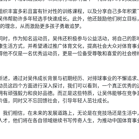
组织丰富多彩且富有针对性的训练课程，以及分享自己多年积累
吴伟帮助许多年轻选手快速成长。此外，他还鼓励他们树立目标
”的理念，从而激励更多孩子勇敢追梦。
同时，作为知名运动员，吴伟还积极参与公益活动，将自己的影
康生活方式，并希望通过推广体育文化，提高社会大众对体育事
得他不仅是一名优秀运动员，更是一位备受尊敬和喜爱的社会榜
：
所述，通过对吴伟成长背景与初期经历、对排球事业的不懈追求
动员这四个方面进行深入探讨，我们可以看到，一个真正优秀的
拥有顽强毅力和良好品德。而正是这些特质，让吴伟能够在竞争
价值，同时又不忘回馈社会，引导年轻人茁壮成长。
，我们相信，在未来的发展道路上，无论是在竞技场还是生活中
人才，他们将在各自领域继续书写传奇人生，为推动中国体育事业