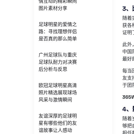
情互动的精彩瞬间
3、
图片素材分享
随着
足球明星的爱情之
获各
路：寻找理想伴侣
证明
是否真的那么简单
此外
中国
广州足球队与重庆
最好
足球队耐力对决赛
后分析与反思
每当
友支
于团
欧冠足球明星高清
照片精选展现球场
36
风采与激情瞬间
4、
友谊深厚的足球明
随着
星有哪些他们的友
够把
谊故事让人感动
担任