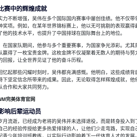
比赛中的辉煌成就
实力不断增强，吴伟在多个国际国内赛事中屡创佳绩。他不仅带
种奖项。例如，在某年世界锦标赛上，他以无可挑剔的表现赢得
了他的技术水平，也提升了中国排球在国际舞台上的地位。
，在国家队期间，他参与多个重要赛事，为国家争光添彩。尤其
队赢得了一枚宝贵金牌。这枚金牌不仅凝聚着无数人的期待与努
的回报，让全世界见证了他的奋斗历程。
回忆起那些闪耀时刻时，吴伟都充满感慨。他明白，这些成绩背
持下坚定信念所带来的成果。因此，无论取得怎样辉煌成就，他
队合作和大家共同努力。
5WM完美体育官网
影响后辈运动员
岁月流逝，已经成为老将的吴伟并未选择退役，而是转身投入到
自己的经验传授给更多热爱排球的人，让他们少走弯路，实现自
起青少年培训班教练，以实际行动影响着下一代体育人才的发展