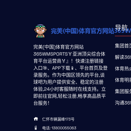
导航
集团首
完美(中国)体育官方网站
365WMSPORTS🏅亚洲顶尖综合体
解读3
育平台运营商🏅』！快速注册链接
入口🎯、APP下载📱、平台首页及登
体育热
录服务。作为中国区领先的平台,谈
体育明
球吧为用户提供安全、稳定的注册
体验,24小时客服随时在线支持。立
集团服
即前往官网,轻松注册,畅享高品质平
沟通3
台服务！
仁怀市辆漏峰173号
电话: 13800055063