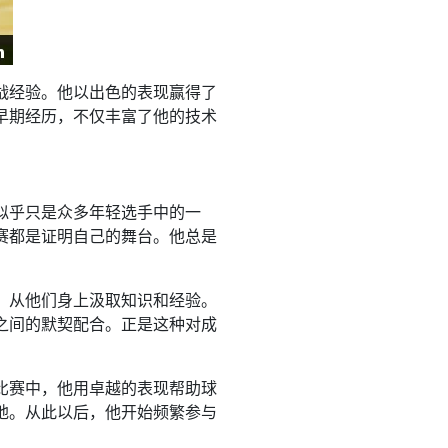
战经验。他以出色的表现赢得了
早期经历，不仅丰富了他的技术
似乎只是众多年轻选手中的一
赛都是证明自己的舞台。他总是
。
，从他们身上汲取知识和经验。
之间的默契配合。正是这种对成
比赛中，他用卓越的表现帮助球
地。从此以后，他开始频繁参与