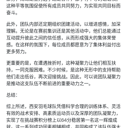
这种平等氛围促使所有成员共同努力，为实现共同目标而
奋斗。
此外，团队内部还定期组织团建活动，以增进感情，加深
理解。无论是在赛前集训还是其他活动中，他们总能通过
互动提升彼此之间的信任感，从而形成强大的集体荣誉
感。在这样的氛围下，每位成员都愿意为了集体利益付出
更多努力。
更重要的是，在遭遇挫折时，这种凝聚力让他们相互扶
持，一同克服困难。不少时候，是这种无形中的支持帮助
他们走出低谷，再次迎接挑战。因此，可以说团队凝聚力
是推动这支队伍不断前进的重要动力之一。
总结：
综上所述，西安羽毛球队凭借科学合理的训练体系、灵活
有效的战术安排、高素质运动员以及深厚的团队凝聚力，
实现了在挑战赛积分榜上以64分稳居第一名这一辉煌成
就。这一系列成功因素相辅相成，共同构成了该队伍强大