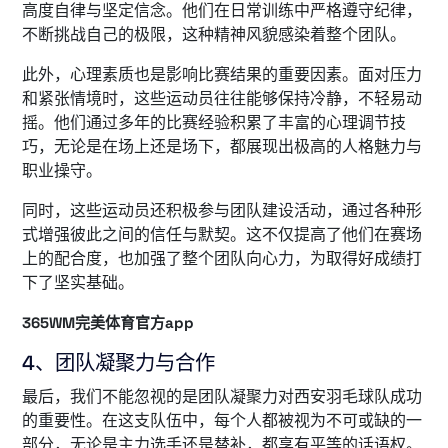
高度自律与坚定信念。他们在日常训练中严格遵守纪律，
不断挑战自己的极限，这种精神风貌感染着整个团队。
此外，心理素质也是影响比赛结果的重要因素。面对压力
和紧张情境时，这些运动员往往能够保持冷静，不轻易动
摇。他们通过多年的比赛经验积累了丰富的心理调节技
巧，无论是在场上还是场下，都展现出极高的人格魅力与
职业操守。
同时，这些运动员还积极参与团队建设活动，通过各种形
式增强彼此之间的信任与默契。这不仅提高了他们在赛场
上的配合度，也加强了整个团队向心力，为取得好成绩打
下了坚实基础。
365WM完美体育官方app
4、团队凝聚力与合作
最后，我们不能忽视的是团队凝聚力对西安羽毛球队成功
的重要性。在这支队伍中，每个人都被视为不可或缺的一
部分，无论是主力选手还是替补，都享有平等的话语权。