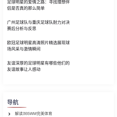
足球明星的爱情之路：寻找理想伴
侣是否真的那么简单
广州足球队与重庆足球队耐力对决
赛后分析与反思
欧冠足球明星高清照片精选展现球
场风采与激情瞬间
友谊深厚的足球明星有哪些他们的
友谊故事让人感动
导航
解读365WM完美体育