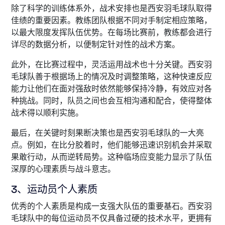
除了科学的训练体系外，战术安排也是西安羽毛球队取得
佳绩的重要因素。教练团队根据不同对手制定相应策略，
以最大限度发挥队伍优势。在每场比赛前，教练都会进行
详尽的数据分析，以便制定针对性的战术方案。
此外，在比赛过程中，灵活运用战术也十分关键。西安羽
毛球队善于根据场上的情况及时调整策略，这种快速反应
能力让他们在面对强敌时依然能够保持冷静，有效应对各
种挑战。同时，队员之间也会互相沟通和配合，使得整体
战术得以顺利实施。
最后，在关键时刻果断决策也是西安羽毛球队的一大亮
点。例如，在比分胶着时，他们能够迅速识别机会并采取
果敢行动，从而逆转局势。这种临场应变能力显示了队伍
深厚的心理素质与战斗意志。
3、运动员个人素质
优秀的个人素质是构成一支强大队伍的重要基石。西安羽
毛球队中的每位运动员不仅具备过硬的技术水平，更拥有