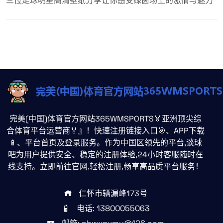
三位足球明星高清壁纸分享让你感受绿茵场上的激情与魅力
完美(中国)体育官方网站365WMSPORTS🏅亚洲顶尖综
合体育平台运营商🏅』！快速注册链接入口🎯、APP下载
📱、平台首页及登录服务。作为中国区领先的平台,谈球
吧为用户提供安全、稳定的注册体验,24小时客服随时在
线支持。立即前往官网,轻松注册,畅享高品质平台服务！
仁怀市辆漏峰173号
电话: 13800055063