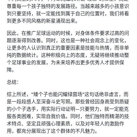
尊重每一个孩子独特的发展路径。当越来越多的小孩意识
到只要坚持，就一定能找到属于自己的位置时，我们将看
到更多不同风格的新星涌现出来。
因此，在推广足球运动的时候，对身体条件要求过高的问
题逐渐得到改善。同时，这也是一种社会观念上的变化，
让更多的人认识到真正的重要因素是技能与热情，而非单
纯的数据统计。这种积极向上的态度，无疑将继续推动整
个足球事业的发展，为未来培养出更多优秀人才提供保
障。
总结：
综上所述，“矮个子也能闪耀绿茵场”这句话绝非虚言，而
是一段段感人至深奋斗史写照。那些曾经因身高受到质疑
的小个子选手，用实际行动证明—只要努力，就一定能克
服各类困难，实现自我价值。同时，他们独特而精湛的技
术特点、坚定且顽强心理素质，以及对年轻人的激励作
用，都充分展现出了这个群体的不凡魅力。