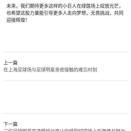
未来，我们期待更多这样的小巨人在绿茵场上绽放光芒，
也希望这股力量能引导更多人走向梦想，无畏挑战，共同
迎接辉煌！
上一篇
在上海足球场与足球明星亲密接触的难忘时刻
下一篇