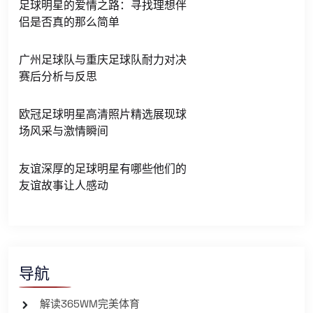
足球明星的爱情之路：寻找理想伴
侣是否真的那么简单
广州足球队与重庆足球队耐力对决
赛后分析与反思
欧冠足球明星高清照片精选展现球
场风采与激情瞬间
友谊深厚的足球明星有哪些他们的
友谊故事让人感动
导航
解读365WM完美体育