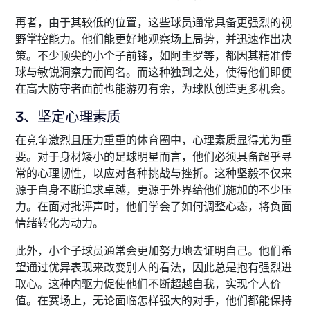
再者，由于其较低的位置，这些球员通常具备更强烈的视
野掌控能力。他们能更好地观察场上局势，并迅速作出决
策。不少顶尖的小个子前锋，如阿圭罗等，都因其精准传
球与敏锐洞察力而闻名。而这种独到之处，使得他们即便
在高大防守者面前也能游刃有余，为球队创造更多机会。
3、坚定心理素质
在竞争激烈且压力重重的体育圈中，心理素质显得尤为重
要。对于身材矮小的足球明星而言，他们必须具备超乎寻
常的心理韧性，以应对各种挑战与挫折。这种坚毅不仅来
源于自身不断追求卓越，更源于外界给他们施加的不少压
力。在面对批评声时，他们学会了如何调整心态，将负面
情绪转化为动力。
此外，小个子球员通常会更加努力地去证明自己。他们希
望通过优异表现来改变别人的看法，因此总是抱有强烈进
取心。这种内驱力促使他们不断超越自我，实现个人价
值。在赛场上，无论面临怎样强大的对手，他们都能保持