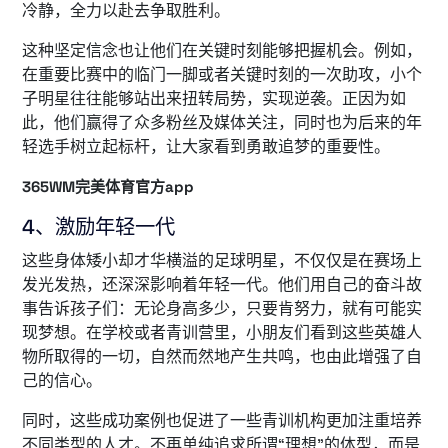
冷静，全力以赴去争取胜利。
这种坚定信念也让他们在关键时刻能够把握机会。例如，
在重要比赛中的临门一脚或者关键时刻的一次助攻，小个
子明星往往能够站出来扭转局势，实现逆袭。正因为如
此，他们赢得了众多粉丝及媒体关注，同时也为后来的年
轻选手树立起标杆，让大家看到勇敢追梦的重要性。
365WM完美体育官方app
4、激励年轻一代
这些身体矮小却才华横溢的足球明星，不仅仅是在赛场上
发光发热，还深深影响着年轻一代。他们用自己的奋斗故
事告诉孩子们：无论身高多少，只要肯努力，就有可能实
现梦想。在学校或者青训营里，小朋友们看到这些英雄人
物所取得的一切，自然而然地产生共鸣，也由此增强了自
己的信心。
同时，这些成功案例也促进了一些青训机构更加注重培养
不同类型的人才。不再单纯追求所谓“理想”的体型，而是