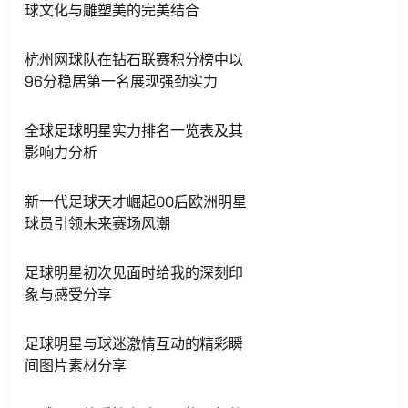
球文化与雕塑美的完美结合
杭州网球队在钻石联赛积分榜中以
96分稳居第一名展现强劲实力
全球足球明星实力排名一览表及其
影响力分析
新一代足球天才崛起00后欧洲明星
球员引领未来赛场风潮
足球明星初次见面时给我的深刻印
象与感受分享
足球明星与球迷激情互动的精彩瞬
间图片素材分享