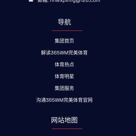
邮箱: nhwxpvmy@126.com
导航
集团首页
解读365WM完美体育
体育热点
体育明星
集团服务
沟通365WM完美体育官网
网站地图