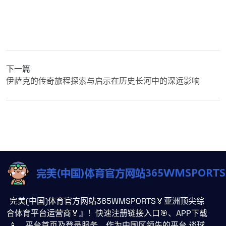
下一篇
伊萨克的传奇旅程探索与启示在历史长河中的深远影响
完美(中国)体育官方网站365WMSPORTS🏅亚洲顶尖综
合体育平台运营商🏅』！快速注册链接入口🎯、APP下载
📱、平台首页及登录服务。作为中国区领先的平台,谈球