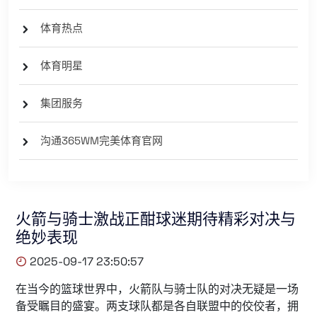
体育热点
体育明星
集团服务
沟通365WM完美体育官网
火箭与骑士激战正酣球迷期待精彩对决与
绝妙表现
2025-09-17 23:50:57
在当今的篮球世界中，火箭队与骑士队的对决无疑是一场
备受瞩目的盛宴。两支球队都是各自联盟中的佼佼者，拥