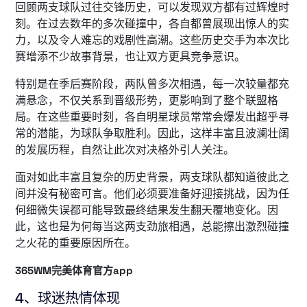
回顾两支球队过往交锋历史，可以发现双方都有过辉煌时
刻。在过去数年的多次碰撞中，各自都曾展现出惊人的实
力，以及令人难忘的戏剧性高潮。这些历史交手为本次比
赛增添不少故事背景，也让双方更具竞争意识。
特别是在季后赛阶段，两队曾多次相遇，每一次较量都充
满悬念，不仅关系到晋级形势，更影响到了整个联盟格
局。在这些重要时刻，各自明星球员常常会爆发出超乎寻
常的潜能，为球队争取胜利。因此，这样丰富且波澜壮阔
的发展历程，自然让此次对决格外引人关注。
面对如此丰富且复杂的历史背景，两支球队都知道彼此之
间并没有秘密可言。他们必须要准备好迎接挑战，因为任
何细微失误都可能导致最终结果发生翻天覆地变化。因
此，这也是为何每当这两支劲旅相遇，总能擦出激烈碰撞
之火花的重要原因所在。
365WM完美体育官方app
4、球迷热情体现