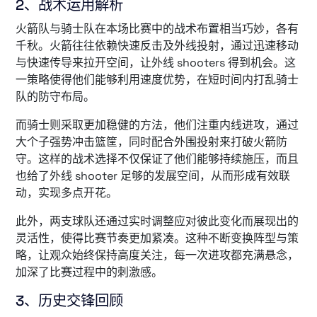
2、战术运用解析
火箭队与骑士队在本场比赛中的战术布置相当巧妙，各有
千秋。火箭往往依赖快速反击及外线投射，通过迅速移动
与快速传导来拉开空间，让外线 shooters 得到机会。这
一策略使得他们能够利用速度优势，在短时间内打乱骑士
队的防守布局。
而骑士则采取更加稳健的方法，他们注重内线进攻，通过
大个子强势冲击篮筐，同时配合外围投射来打破火箭防
守。这样的战术选择不仅保证了他们能够持续施压，而且
也给了外线 shooter 足够的发展空间，从而形成有效联
动，实现多点开花。
此外，两支球队还通过实时调整应对彼此变化而展现出的
灵活性，使得比赛节奏更加紧凑。这种不断变换阵型与策
略，让观众始终保持高度关注，每一次进攻都充满悬念，
加深了比赛过程中的刺激感。
3、历史交锋回顾