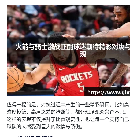
值得一提的是，对抗过程中产生的一些精彩瞬间，比如高
难度投篮、毫厘之差的抢断等，都让现场观众兴奋不已。
这样的表现不仅提升了比赛观赏性，也让每一个支持自己
球队的人感受到巨大的激情与骄傲。