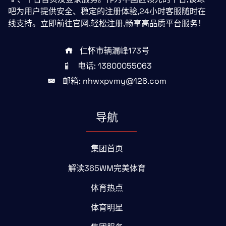
吧为用户提供安全、稳定的注册体验,24小时客服随时在
线支持。立即前往官网,轻松注册,畅享高品质平台服务！
仁怀市辆漏峰173号
电话: 13800055063
邮箱: nhwxpvmy@126.com
导航
集团首页
解读365WM完美体育
体育热点
体育明星