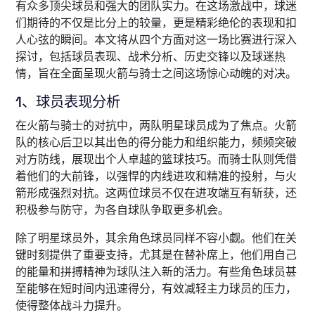
有众多顶尖球员和强大的团队实力。在这场激战中，球迷
们期待的不仅是比分上的较量，更是精彩绝伦的表现和扣
人心弦的瞬间。本文将从四个方面对这一场比赛进行深入
探讨，包括球员表现、战术分析、历史交锋以及球迷热
情，旨在全面呈现火箭与骑士之间这场惊心动魄的对决。
1、球员表现分析
在火箭与骑士的对抗中，两队明星球员成为了焦点。火箭
队的核心后卫以其出色的得分能力和组织能力，频频突破
对方防线，展现出个人卓越的篮球技巧。而骑士队则凭借
着他们的大前锋，以强悍的内线进攻和精准的投射，与火
箭形成强烈对抗。这两位球员不仅在进攻端互有斩获，还
积极参与防守，为各自球队争取更多机会。
除了明星球员外，其余角色球员同样不容小觑。他们在关
键时刻提供了重要支持，尤其是在替补席上，他们用自己
的能量和拼搏精神为球队注入新的活力。有些角色球员甚
至能够在短时间内迅速得分，有效减轻主力球员的压力，
使得整体战斗力提升。