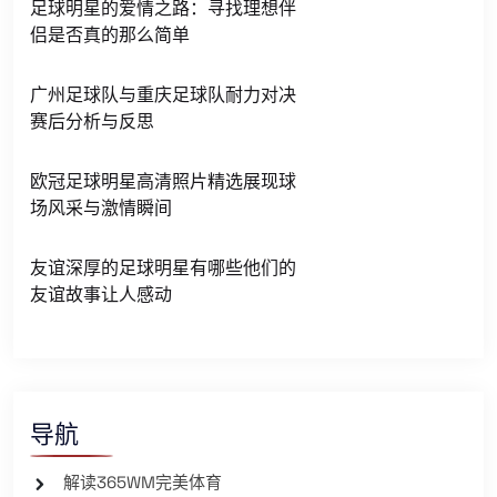
足球明星的爱情之路：寻找理想伴
侣是否真的那么简单
广州足球队与重庆足球队耐力对决
赛后分析与反思
欧冠足球明星高清照片精选展现球
场风采与激情瞬间
友谊深厚的足球明星有哪些他们的
友谊故事让人感动
导航
解读365WM完美体育