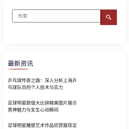
最新资讯
乒乓球传奇之路：深入分析上海乒
乓球队员的个人技术与实力
足球明星颜值大比拼精美图片展示
男神魅力与女生心动瞬间
足球明星雕塑艺术作品欣赏展现足