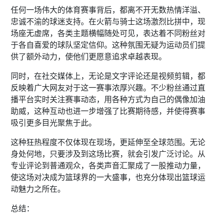
任何一场伟大的体育赛事背后，都离不开无数热情洋溢、
忠诚不渝的球迷支持。在火箭与骑士这场激烈比拼中，现
场座无虚席，各类主题横幅随处可见，表达着不同粉丝对
于各自喜爱的球队坚定信仰。这种氛围无疑为运动员们提
供了额外动力，使他们更愿意追求卓越表现。
同时，在社交媒体上，无论是文字评论还是视频剪辑，都
反映着广大网友对于这一赛事浓厚兴趣。不少粉丝通过直
播平台实时关注赛事动态，用各种方式为自己的偶像加油
助威，这种互动也进一步增强了比赛期待感，并使得赛事
吸引更多目光聚焦于此。
这种狂热程度不仅体现在现场，更延伸至全球范围。无论
身处何地，只要涉及到这场比赛，就会引发广泛讨论。从
专业评论到普通观众，各类声音汇聚成了一股推动力量，
使这场对决成为篮球界的一大盛事，也充分体现出篮球运
动魅力之所在。
总结：