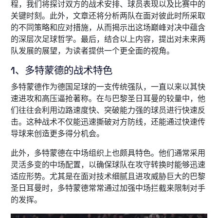
程，我们将探讨双方的战术安排、球员表现以及比赛中的
关键时刻。此外，文章还将分析两队在面对彼此时所采取
的不同策略和应对措施，从而揭示出这场巅峰对决中蕴含
的深层次足球哲学。最后，结合以上内容，提出对未来两
队发展的展望，为读者提供一个更全面的视角。
1、多特蒙德的战术特色
多特蒙德作为德国足球的一支传统强队，一直以来以其快
速进攻和高压逼抢著称。在与巴黎圣日耳曼的较量中，他
们往往会利用边路速度快、突破能力强的球员进行快速反
击。这种战术不仅能迅速撕破对方防线，还能通过快速传
导球来创造更多得分机会。
此外，多特蒙德在中场组织上也颇具特色。他们通常采用
灵活多变的中场配置，以确保球队在攻守转换时能够迅速
适应形势。尤其是在面对技术细腻且进攻威胁巨大的巴黎
圣日耳曼时，多特蒙德常常通过加强中场拦截来限制对手
的发挥。