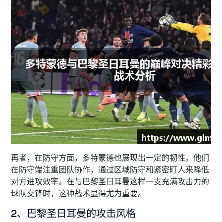
再者，在防守方面，多特蒙德也展现出一定的韧性。他们
在防守端注重团队协作，通过区域防守和紧密盯人来降低
对方进攻效率。在与巴黎圣日耳曼这样一支充满攻击力的
球队交锋时，这种战术显得尤为重要。
2、巴黎圣日耳曼的攻击风格