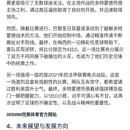
赛更是吸引了无数球迷关注。在主场作战的多特蒙德凭借
主场之利，通过高压逼抢取得了良好的开局，并迅速取得
领先。
然而，随着比赛进行，巴黎圣日耳曼逐渐找到了破解多特
蒙德战术的方法。他们开始控制中场，通过精准传递不断
撕扯对手防线。最终，在梅西的一记精彩任意球帮助下，
客队实现逆转，将比分锁定为4比2。这一场比赛充分展示
了双方不同风格下碰撞出的火花，也成为了他们历史交锋
中的经典之作。
另一场值得一提的是2021年的法甲联赛焦点战役。这是
一场激烈且富有戏剧性的比赛，两队互有攻守，都希望通
过胜利来提升士气。最终，多特蒙德凭借着顽强拼搏及临
门一脚把握能力，以1比0小胜，对手可谓心有不甘。这再
次证明了足球的不确定性，以及战斗精神的重要性。
365WM完美体育官方网站
4、未来展望与发展方向