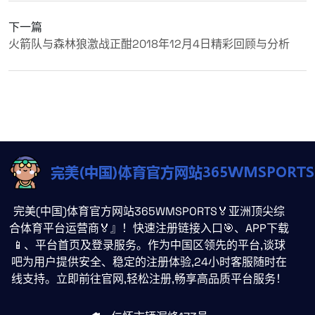
下一篇
火箭队与森林狼激战正酣2018年12月4日精彩回顾与分析
完美(中国)体育官方网站365WMSPORTS🏅亚洲顶尖综
合体育平台运营商🏅』！快速注册链接入口🎯、APP下载
📱、平台首页及登录服务。作为中国区领先的平台,谈球
吧为用户提供安全、稳定的注册体验,24小时客服随时在
线支持。立即前往官网,轻松注册,畅享高品质平台服务！