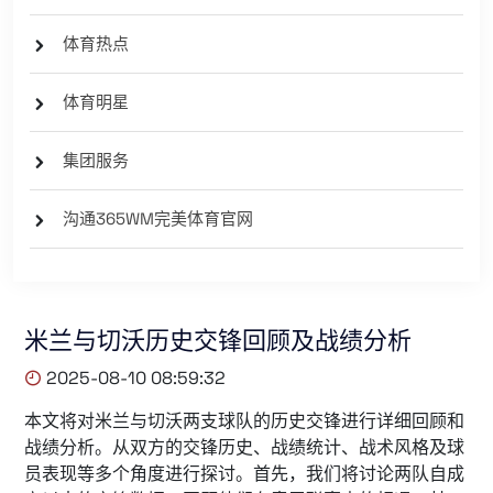
体育热点
体育明星
集团服务
沟通365WM完美体育官网
米兰与切沃历史交锋回顾及战绩分析
2025-08-10 08:59:32
本文将对米兰与切沃两支球队的历史交锋进行详细回顾和
战绩分析。从双方的交锋历史、战绩统计、战术风格及球
员表现等多个角度进行探讨。首先，我们将讨论两队自成