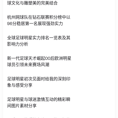
球文化与雕塑美的完美结合
杭州网球队在钻石联赛积分榜中以
96分稳居第一名展现强劲实力
全球足球明星实力排名一览表及其
影响力分析
新一代足球天才崛起00后欧洲明星
球员引领未来赛场风潮
足球明星初次见面时给我的深刻印
象与感受分享
足球明星与球迷激情互动的精彩瞬
间图片素材分享