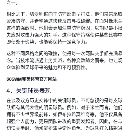
之一。
相比之下，切沃则偏向于防守反击型打法，他们常常采取
紧凑防守，并希望通过快速反击寻找破绽。在面对像米兰
这样的强敌时，他们会更加注重防守稳固，以期以最小损
失应对攻击力强大的对手。这种保守策略使得某些比赛中
即便处于劣势，也能够保持一定竞争力。
这种不同风格之间的碰撞，使得每一次两队交手都充满悬
念。当技术流派遇上务实派，各种变数随之而来，也让观
众体验到足球带来的魅力和不可预测性。
365WM完美体育官方网站
4、关键球员表现
在谈及双方历史交锋中的关键球员，不可忽视的是每支球
队都有其代表性的明星球员。例如，对于米兰而言，他们
拥有不少世界级前锋，如伊布拉希莫维奇等，他不仅具备
超强个人能力，更是团队进攻的重要发起者。因此，在与
切沃交手时，他常能扮演决定性角色，为球队打入精彩进