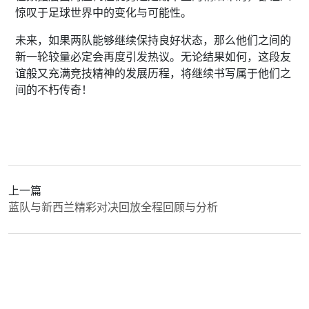
惊叹于足球世界中的变化与可能性。
未来，如果两队能够继续保持良好状态，那么他们之间的
新一轮较量必定会再度引发热议。无论结果如何，这段友
谊般又充满竞技精神的发展历程，将继续书写属于他们之
间的不朽传奇！
上一篇
蓝队与新西兰精彩对决回放全程回顾与分析