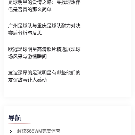
足球明星的爱情之路：寻找理想伴
侣是否真的那么简单
广州足球队与重庆足球队耐力对决
赛后分析与反思
欧冠足球明星高清照片精选展现球
场风采与激情瞬间
友谊深厚的足球明星有哪些他们的
友谊故事让人感动
导航
解读365WM完美体育