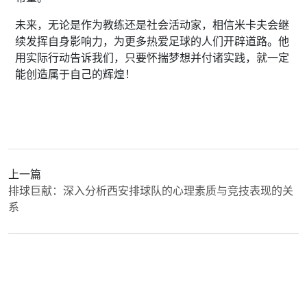
未来，无论是作为教练还是社会活动家，相信米卡夫会继
续发挥自身影响力，为更多热爱足球的人们开辟道路。他
用实际行动告诉我们，只要怀揣梦想并付诸实践，就一定
能创造属于自己的辉煌！
上一篇
排球巨献：深入分析西安排球队的心理素质与竞技表现的关
系