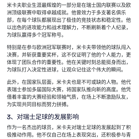
米卡夫职业生涯最辉煌的一部分是在瑞士国内联赛以及欧
洲顶级联赛中取得卓越成就。他曾效力于多支著名俱乐
部，在每个球队都展现出了极佳的竞技状态和稳定性。他
以出色的进攻能力和战术理解力，不断刷新着个人纪录，
为球队赢得多个冠军称号。
特别是在参与欧洲冠军联赛时，米卡夫带领他的球队闯入
决赛，并斩获重要奖杯，这不仅证明了他的个人能力，更
体现了团队合作的重要性。他在关键时刻总能挺身而出，
为球队打入决定性进球，让观众记住这个伟大的瞬间。
此外，在国家队层面，米卡夫也是不可或缺的人物。他代
表瑞士参加多届国际大赛，将国家队推向新的高度。他凭
借着丰富的大赛经验和领袖气质，在场上不断激励队友，
为实现共同目标而努力拼搏。
3、对瑞士足球的发展影响
作为一名杰出的球员，米卡夫对瑞士足球的发展起到了积
极推动作用。他不仅自己在场上表现突出，还积极参与青