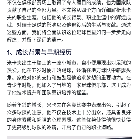
不仅在俱乐部赛场上取得了令人瞩目的成绩，也为国家队
贡献了自己的全部力量。本文将从四个方面详细解析米卡
夫的职业生涯，包括他的成长背景、职业生涯中的辉煌成
就、对瑞士足球的影响以及他退役后的生活与贡献。通过
这些方面，我们将全面认识这位足球巨星如何一步步走向
辉煌，并留下深远的遗产。
1、成长背景与早期经历
米卡夫出生于瑞士的一座小城市，自小便展现出对足球的
热爱。他在五岁时便开始踢球，逐渐在地方球队中崭露头
角。家庭对他的支持和鼓励是他追求梦想的重要动力。在
青少年时期，他加入了当地的一家足球俱乐部，这里成为
了他技术提升和团队意识培养的摇篮。
随着年龄的增长，米卡夫在各类比赛中表现出色，引起了
众多球探的注意。他不仅在技术上十分出众，还具备良好
的身体素质和超强的心理素质。这些优势使得他很快获得
了更高级别球队的邀请，开启了自己的职业道路。