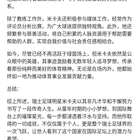
系。
除了教练工作外，米卡夫还积极参与媒体工作，经常作为
评论员分析比赛，为广大球迷提供独特视角。此外，他还
频繁参与慈善活动，将自己积累的人脉资源用于帮助需要
帮助的人群，实现自我价值与社会责任感相结合。
如今，尽管已经不再活跃于绿茵场上，但米卡夫依然是公
众眼中的英雄，其事迹激励着无数年轻人追寻梦想，传承
着那份纯粹而美好的体育精神。无论是在场内外，他都始
终如一地为推动体育事业发展贡献力量。
总结：
综上所述，瑞士足球明星米卡夫以其非凡才华和不懈努力
书写了一段传奇人生。从童年时期的小小梦想，到国际舞
台上的璀璨星光，每一步都浸透着汗水与坚持。而他所取
得的一切成就，不仅仅属于个人，更是整个瑞士足球界的
一次飞跃，让世人看到了这个国家在国际足坛上的潜力与
希望。