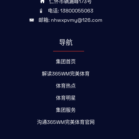
仁怀市辆漏峰173号
电话: 13800055063
邮箱: nhwxpvmy@126.com
导航
集团首页
解读365WM完美体育
体育热点
体育明星
集团服务
沟通365WM完美体育官网