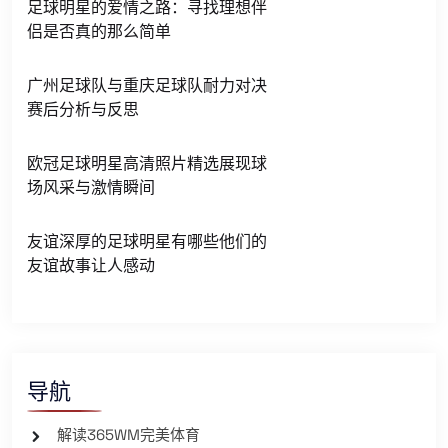
足球明星的爱情之路：寻找理想伴
侣是否真的那么简单
广州足球队与重庆足球队耐力对决
赛后分析与反思
欧冠足球明星高清照片精选展现球
场风采与激情瞬间
友谊深厚的足球明星有哪些他们的
友谊故事让人感动
导航
解读365WM完美体育