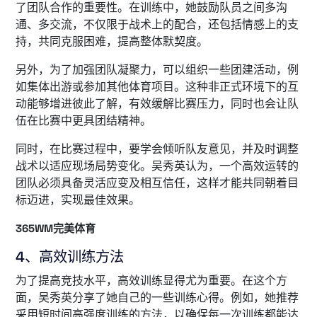
了团队合作的重要性。在训练中，她鼓励队员之间多沟
通、多交流，不仅限于战术上的配合，还包括情感上的支
持，共同克服困难，提高整体默契度。
另外，为了加强团队凝聚力，可以组织一些团建活动，例
如集体出游或参加其他体育项目。这种非正式环境下的互
动能够增进彼此了解，有效缓解比赛压力，同时也会让队
伍在比赛中更具团结精神。
同时，在比赛过程中，要学会倾听队友意见，并及时调整
战术以适应现场局势变化。吴秀英认为，一个高效运转的
团队必须具备灵活应变及相互信任，这样才能共同朝着目
标迈进，实现最佳效果。
365WM完美体育
4、高效训练方法
为了提高竞技水平，高效训练显得尤为重要。在这个方
面，吴秀英分享了她自己的一些训练心得。例如，她推荐
采用短时间高强度训练的方法，以确保每一次训练都能达