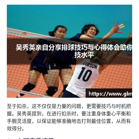
至于扣杀，这不仅仅是力量的问题，更需要技巧与时机把
握。吴秀英提到，在进行扣杀时，要注重身体重心平衡和
手腕灵活度，以保证能够准确地击打到最佳位置，从而有
效得分。